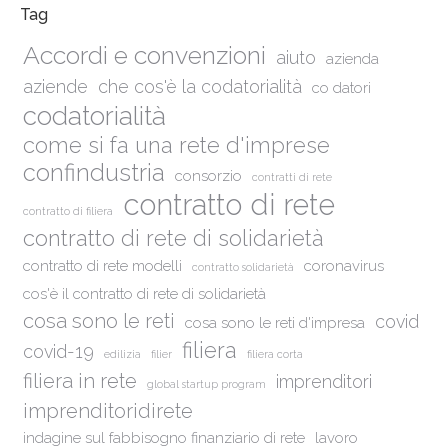
Tag
Accordi e convenzioni
aiuto
azienda
aziende
che cos'è la codatorialità
co datori
codatorialità
come si fa una rete d'imprese
confindustria
consorzio
contratti di rete
contratto di rete
contratto di filiera
contratto di rete di solidarietà
contratto di rete modelli
coronavirus
contratto solidarietà
cos'è il contratto di rete di solidarietà
cosa sono le reti
covid
cosa sono le reti d'impresa
filiera
covid-19
edilizia
filier
filiera corta
filiera in rete
imprenditori
global startup program
imprenditoridirete
indagine sul fabbisogno finanziario di rete
lavoro