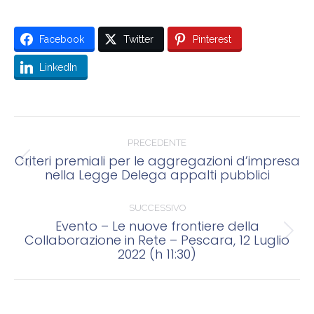
Facebook
Twitter
Pinterest
LinkedIn
Naviga
tra
PRECEDENTE
Criteri premiali per le aggregazioni d’impresa
Post
i
nella Legge Delega appalti pubblici
precedente:
post
SUCCESSIVO
Evento – Le nuove frontiere della
Collaborazione in Rete – Pescara, 12 Luglio
Prossimo
2022 (h 11:30)
post: