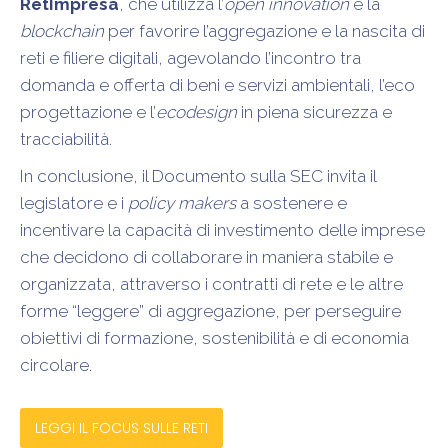
RetImpresa
, che utilizza l’
open innovation
e la
blockchain
per favorire l’aggregazione e la nascita di
reti e filiere digitali, agevolando l’incontro tra
domanda e offerta di beni e servizi ambientali, l’eco
progettazione e l’
ecodesign
in piena sicurezza e
tracciabilità.
In conclusione, il Documento sulla SEC invita il
legislatore e i
policy makers
a sostenere e
incentivare la capacità di investimento delle imprese
che decidono di collaborare in maniera stabile e
organizzata, attraverso i contratti di rete e le altre
forme “leggere” di aggregazione, per perseguire
obiettivi di formazione, sostenibilità e di economia
circolare.
LEGGI IL FOCUS SULLE RETI