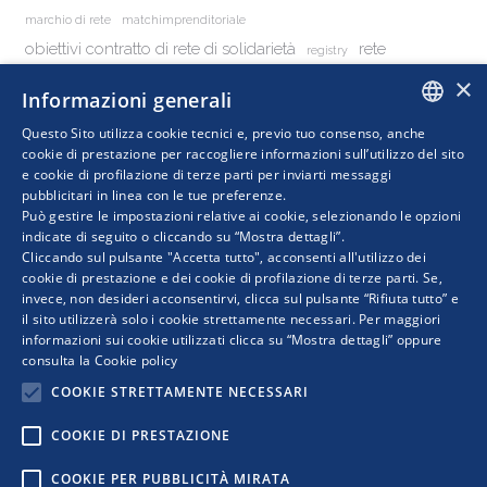
marchio di rete
matchimprenditoriale
obiettivi contratto di rete di solidarietà
rete
registry
reti
×
rete di imprese
reti d'impresa
Informazioni generali
reti di impresa
reti di imprese
Questo Sito utilizza cookie tecnici e, previo tuo consenso, anche
retimpresa
ITALIAN
retidimpresa
rock2025
cookie di prestazione per raccogliere informazioni sull’utilizzo del sito
e cookie di profilazione di terze parti per inviarti messaggi
pubblicitari in linea con le tue preferenze.
ENGLISH
Può gestire le impostazioni relative ai cookie, selezionando le opzioni
indicate di seguito o cliccando su “Mostra dettagli”.
Cliccando sul pulsante "Accetta tutto", acconsenti all'utilizzo dei
cookie di prestazione e dei cookie di profilazione di terze parti. Se,
invece, non desideri acconsentirvi, clicca sul pulsante “Rifiuta tutto” e
il sito utilizzerà solo i cookie strettamente necessari. Per maggiori
informazioni sui cookie utilizzati clicca su “Mostra dettagli” oppure
consulta la
Cookie policy
COOKIE STRETTAMENTE NECESSARI
COOKIE DI PRESTAZIONE
COPYRIGHT © 2019 WWW.RETIMPRESA.IT
RetImpresa - Agenzia Confederale per le aggregazioni e le
COOKIE PER PUBBLICITÀ MIRATA