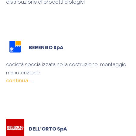
distribuzione di prodotti biologici
BERENGO SpA
società specializzata nella costruzione, montaggio,
manutenzione
di impianti industriali
compresi quelli per la produzione di energia nei
settori meccanico-elettrico e strumentale,
nell’istallazione e manutenzione di impianti
termoidraulici, di ventilazione e condizionamento
DELL’ORTO SpA
ecc. nella cantieristica navale