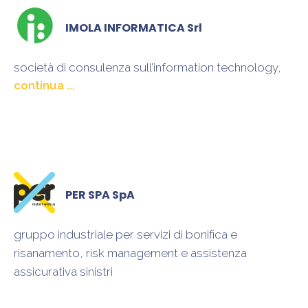
IMOLA INFORMATICA Srl
società di consulenza sull’information technology,
che opera per innovare i processi di lavoro e gli
approcci di management volti alla trasformazione
digitale delle aziende, attraverso un’offerta di servizi,
strumenti e attività di “architettura” informatica per la
finanza, le smart cities e di analisi dati
PER SPA SpA
gruppo industriale per servizi di bonifica e
risanamento, risk management e assistenza
assicurativa sinistri