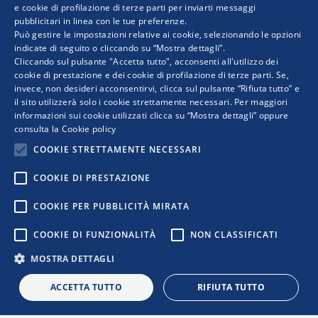
e cookie di profilazione di terze parti per inviarti messaggi
pubblicitari in linea con le tue preferenze.
ENGLISH
Può gestire le impostazioni relative ai cookie, selezionando le opzioni
indicate di seguito o cliccando su “Mostra dettagli”.
Cliccando sul pulsante "Accetta tutto", acconsenti all'utilizzo dei
cookie di prestazione e dei cookie di profilazione di terze parti. Se,
invece, non desideri acconsentirvi, clicca sul pulsante “Rifiuta tutto” e
il sito utilizzerà solo i cookie strettamente necessari. Per maggiori
informazioni sui cookie utilizzati clicca su “Mostra dettagli” oppure
consulta la
Cookie policy
COOKIE STRETTAMENTE NECESSARI
COPYRIGHT © 2019 WWW.RETIMPRESA.IT
RetImpresa Servizi Srl
COOKIE DI PRESTAZIONE
Viale dell’Astronomia 30 – 00144 ROMA
COOKIE PER PUBBLICITÀ MIRATA
tel. 06 5903592 – e.mail
retimpresa.servizi@
confindustria.it
– PEC
retinsiemesrl@legalmail.it
COOKIE DI FUNZIONALITÀ
NON CLASSIFICATI
Partita IVA/CF. 11488281004
MOSTRA DETTAGLI
PRIVACY
|
DISCLAIMER
ACCETTA TUTTO
RIFIUTA TUTTO
|
|
|