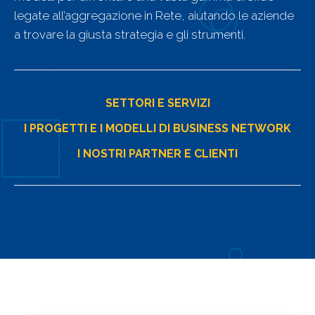
legate all’aggregazione in Rete, aiutando le aziende
Dichiaro di aver letto l'informativa sulla privacy
e di accettare i termini e le condizioni*
a trovare la giusta strategia e gli strumenti.
Invia
SETTORI E SERVIZI
I PROGETTI E I MODELLI DI BUSINESS NETWORK
Powered by
ARForms
I NOSTRI PARTNER E CLIENTI