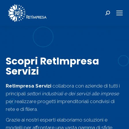
Filter
RetImpresa Servizi
Cerca:
Utilzza il form per scriverci e richiedere informazioni.
Nome
Cognome
Scopri RetImpresa
Servizi
Email
RetImpresa Servizi
collabora con aziende di tutti i
principali
settori industriali e dei servizi alle imprese
Messaggio
per realizzare progetti imprenditoriali condivisi di
rete e di filiera.
Grazie ai nostri esperti elaboriamo soluzioni e
modelli per affrontare una vasta gamma di sfide