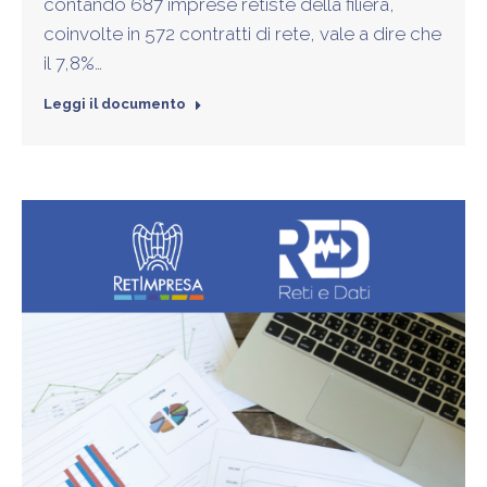
contando 687 imprese retiste della filiera,
coinvolte in 572 contratti di rete, vale a dire che
il 7,8%…
Leggi il documento