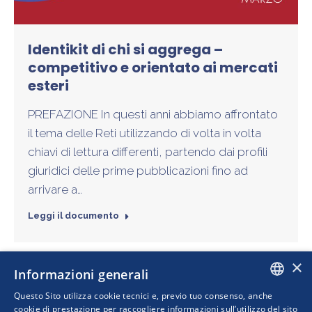
Identikit di chi si aggrega –
competitivo e orientato ai mercati
esteri
PREFAZIONE In questi anni abbiamo affrontato
il tema delle Reti utilizzando di volta in volta
chiavi di lettura differenti, partendo dai profili
giuridici delle prime pubblicazioni fino ad
arrivare a…
Leggi il documento
×
Informazioni generali
Questo Sito utilizza cookie tecnici e, previo tuo consenso, anche
ITALIAN
cookie di prestazione per raccogliere informazioni sull’utilizzo del sito