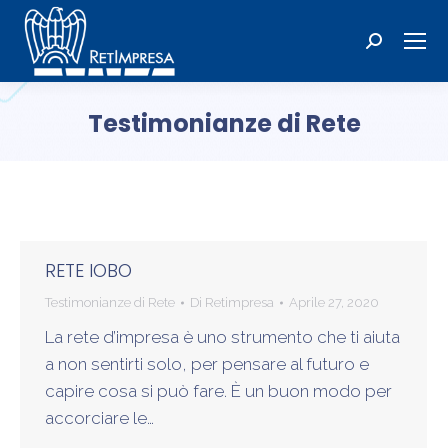
Cerca:
Testimonianze di Rete
Tu sei qui:
RETE IOBO
Testimonianze di Rete
Di
Retimpresa
Aprile 27, 2020
La rete d’impresa è uno strumento che ti aiuta
a non sentirti solo, per pensare al futuro e
capire cosa si può fare. È un buon modo per
accorciare le…