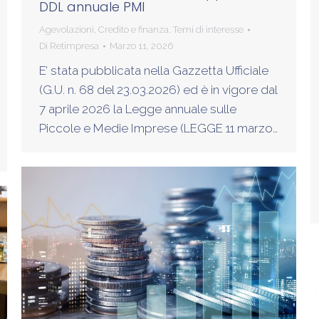
DDL annuale PMI
Agevolazioni
,
Credito e finanza
,
Temi di interesse
Di
Retimpresa
Marzo 11, 2026
E’ stata pubblicata nella Gazzetta Ufficiale
(G.U. n. 68 del 23.03.2026) ed è in vigore dal
7 aprile 2026 la Legge annuale sulle
Piccole e Medie Imprese (LEGGE 11 marzo…