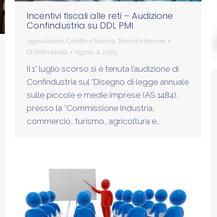
Incentivi fiscali alle reti – Audizione
Confindustria su DDL PMI
Agevolazioni
,
Credito e finanza
,
Temi di interesse
Di
Retimpresa
Agosto 4, 2025
Il 1° luglio scorso si è tenuta l’audizione di
Confindustria sul “Disegno di legge annuale
sulle piccole e medie imprese (AS 1484),
presso la “Commissione Industria,
commercio, turismo, agricoltura e…