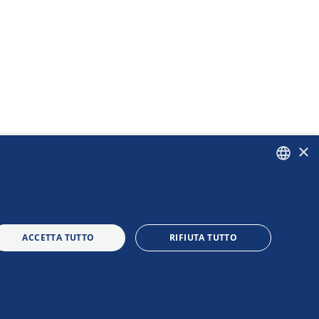
×
ITALIAN
ENGLISH
ACCETTA TUTTO
RIFIUTA TUTTO
|
|
|
e fiscale 97583770587