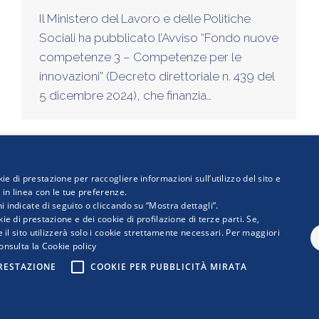
Il Ministero del Lavoro e delle Politiche
Sociali ha pubblicato l’Avviso “Fondo nuove
competenze 3 – Competenze per le
innovazioni” (Decreto direttoriale n. 439 del
5 dicembre 2024), che finanzia…
1
2
3
4
5
…
8
→
ie di prestazione per raccogliere informazioni sull’utilizzo del sito e
i in linea con le tue preferenze.
i indicate di seguito o cliccando su “Mostra dettagli”.
ie di prestazione e dei cookie di profilazione di terze parti. Se,
 e il sito utilizzerà solo i cookie strettamente necessari. Per maggiori
onsulta la
Cookie policy
 WWW.RETIMPRESA.IT
PRESTAZIONE
COOKIE PER PUBBLICITÀ MIRATA
ia Confederale per le aggregazioni e le reti d'imprese
ia 30 - 00144 ROMA
ail:
retimpresa@confindustria.it
- PEC
retimpresa@pec.retimpresa.it
| Codic