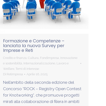
Formazione e Competenze –
lanciata la nuova Survey per
Imprese e Reti
Credito e finanza
,
Cultura
,
Fondimpresa
,
Innovazione
e sostenibilità
,
Internazionalizzazione
,
Lavoro e
Welfare
,
Temi di interesse
Di
Retimpresa
Aprile 16, 2025
Nell’ambito della seconda edizione del
Concorso “ROCK – Registry Open Contest
for Knotworking”, che promuove progetti
mirati alla collaborazione di filiera in ambiti