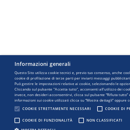
Informazioni generali
Questo Sito utilizza cookie tecnici e, previo tuo consenso, anche cook
cookie di profilazione di terze parti per inviarti messaggi pubblicitar
Può gestire le impostazioni relative ai cookie, selezionando le opzion
Cliccando sul pulsante "Accetta tutto", acconsenti all'utilizzo dei cook
invece, non desideri acconsentirvi, clicca sul pulsante “Rifiuta tutto”
informazioni sui cookie utilizzati clicca su “Mostra dettagli” oppure c
COPYRIGHT © 2019
COOKIE STRETTAMENTE NECESSARI
COOKIE DI 
RetImpresa - Agenz
Viale dell'Astronom
COOKIE DI FUNZIONALITÀ
NON CLASSIFICATI
Tel. 06 5903592 - em