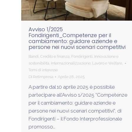
Avviso 1/2025
Fondirigenti_Competenze per il
cambiamento: guidare aziende e
persone nei nuovi scenari competitivi
Bandi
,
Credito e finanza
,
Fondirigenti
,
Innovazione e
sostenibilità
,
Internazionalizzazione
,
Lavoro e Welfare
,
Temi di interesse
Di
Retimpresa
Aprile 28, 2025
A partire dal 10 aprile 2025 è possibile
partecipare all’Avviso 1/2025 “Competenze
per il cambiamento: guidare aziende e
persone nei nuovi scenari competitivi”, di
Fondirigenti – il Fondo Interprofessionale
promosso…