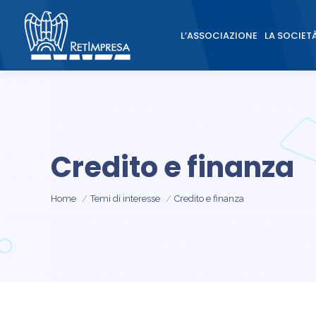
L’ASSOCIAZIONE
LA SOCIET
L’ASSOCIAZIONE
LA SOCIET
Credito e finanza
Tu sei qui:
Home
Temi di interesse
Credito e finanza