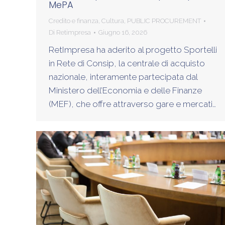
MePA
Credito e finanza
,
Cultura
,
PUBLIC PROCUREMENT
Di
Retimpresa
Giugno 16, 2026
RetImpresa ha aderito al progetto Sportelli
in Rete di Consip, la centrale di acquisto
nazionale, interamente partecipata dal
Ministero dell’Economia e delle Finanze
(MEF), che offre attraverso gare e mercati…