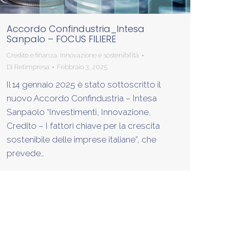
Accordo Confindustria_Intesa
Sanpalo – FOCUS FILIERE
Credito e finanza
,
Innovazione e sostenibilità
Di
Retimpresa
Febbraio 3, 2025
Il 14 gennaio 2025 è stato sottoscritto il
nuovo Accordo Confindustria – Intesa
Sanpaolo “Investimenti, Innovazione,
Credito – I fattori chiave per la crescita
sostenibile delle imprese italiane”, che
prevede…