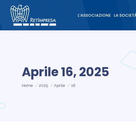
L’ASSOCIAZIONE
LA SOCIET
L’ASSOCIAZIONE
LA SOCIET
Aprile 16, 2025
Tu sei qui:
Home
2025
Aprile
16