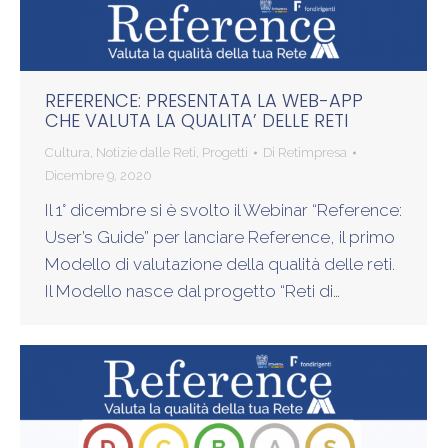
REFERENCE: PRESENTATA LA WEB-APP
CHE VALUTA LA QUALITA’ DELLE RETI
Cultura
,
Notizie dalle Reti
,
Progetti
Di
Retimpresa
Dicembre 9, 2020
Il 1° dicembre si è svolto il Webinar “Reference:
User’s Guide” per lanciare Reference, il primo
Modello di valutazione della qualità delle reti.
Il Modello nasce dal progetto “Reti di…