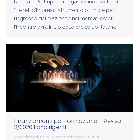
Russia e RetImpresa organizzano il webinar:
“Le reti d’impresa: strumento ottimale per
l’ingresso delle aziende nei mercati esteri”.
l’incontro avrà inizio dalle ore 10:00 Italiane…
Finanziamenti per formazione – Avviso
2/2020 Fondirigenti
Agevolazioni
,
Bandi
,
Credito e finanza
,
Cultura
,