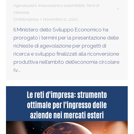
Agevolazioni
,
Innovazione e sostenibilità
,
Temi di
interesse
Di
Retimpresa
Novembre 11, 2020
Il Ministero dello Sviluppo Economico ha
prorogato i termini per la presentazione delle
richieste di agevolazione per progetti di
ricerca e sviluppo finalizzati alla riconversione
produttiva nell’ambito dell’economia circolare
(v.…