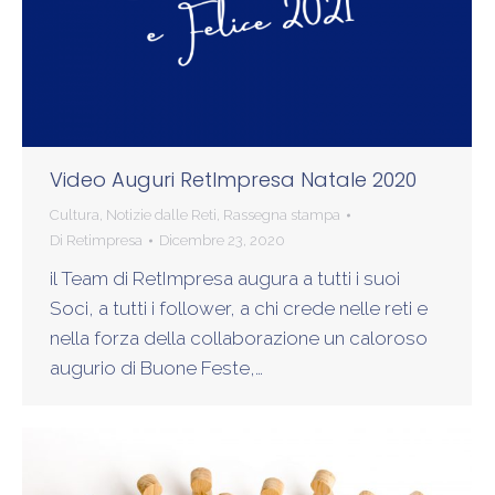
Video Auguri RetImpresa Natale 2020
Cultura
,
Notizie dalle Reti
,
Rassegna stampa
Di
Retimpresa
Dicembre 23, 2020
il Team di RetImpresa augura a tutti i suoi
Soci, a tutti i follower, a chi crede nelle reti e
nella forza della collaborazione un caloroso
augurio di Buone Feste,…