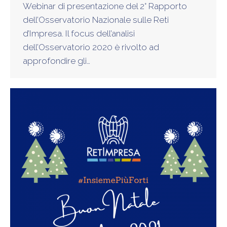
Webinar di presentazione del 2° Rapporto
dell’Osservatorio Nazionale sulle Reti
d’Impresa. Il focus dell’analisi
dell’Osservatorio 2020 è rivolto ad
approfondire gli…