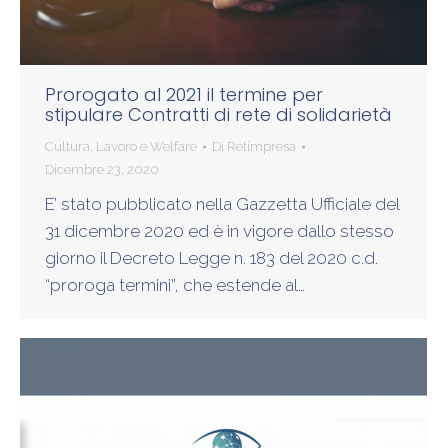
Prorogato al 2021 il termine per
stipulare Contratti di rete di solidarietà
Cultura
,
Lavoro e Welfare
Di
Retimpresa
Dicembre 23, 2020
E’ stato pubblicato nella Gazzetta Ufficiale del
31 dicembre 2020 ed è in vigore dallo stesso
giorno il Decreto Legge n. 183 del 2020 c.d.
“proroga termini”, che estende al…