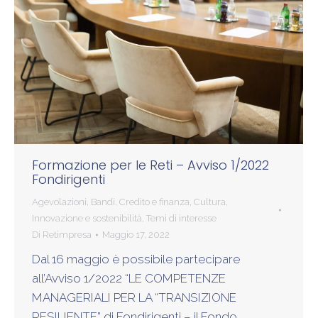
Formazione per le Reti – Avviso 1/2022
Fondirigenti
Agevolazioni
,
Bandi
,
Credito e finanza
,
Cultura
,
Innovazione e sostenibilità
,
Temi di interesse
Di
Retimpresa
Maggio 17, 2022
Dal 16 maggio è possibile partecipare
all’Avviso 1/2022 “LE COMPETENZE
MANAGERIALI PER LA “TRANSIZIONE
RESILIENTE” di Fondirigenti – il Fondo