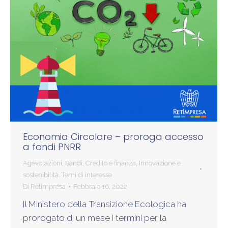
Economia Circolare – proroga accesso
a fondi PNRR
Agevolazioni
,
Bandi
,
Credito e finanza
,
Innovazione e
sostenibilità
,
Temi di interesse
Di
Retimpresa
Febbraio 16, 2022
Il Ministero della Transizione Ecologica ha
prorogato di un mese i termini per la