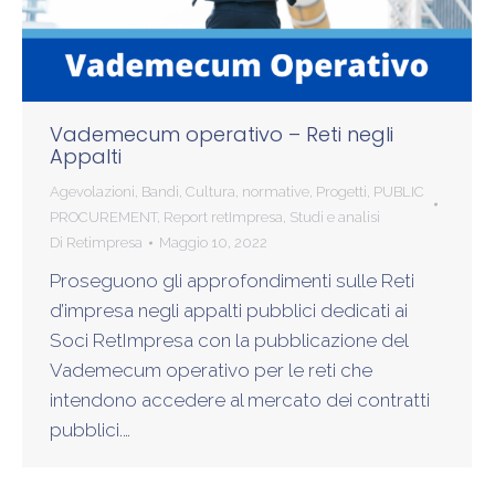
Vademecum operativo – Reti negli
Appalti
Agevolazioni
,
Bandi
,
Cultura
,
normative
,
Progetti
,
PUBLIC
PROCUREMENT
,
Report retImpresa
,
Studi e analisi
Di
Retimpresa
Maggio 10, 2022
Proseguono gli approfondimenti sulle Reti
d’impresa negli appalti pubblici dedicati ai
Soci RetImpresa con la pubblicazione del
Vademecum operativo per le reti che
intendono accedere al mercato dei contratti
pubblici.…