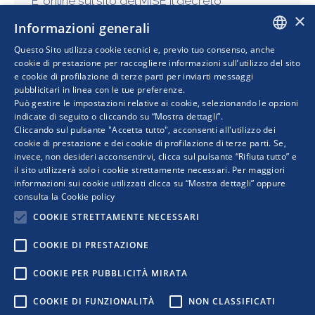
E’ online sul sito del MiSE il decreto
×
direttoriale del 5 agosto 2020, che definisce
Informazioni generali
termini e modalità per la presentazione delle
Questo Sito utilizza cookie tecnici e, previo tuo consenso, anche
domande di agevolazione in favore dei
ITALIAN
cookie di prestazione per raccogliere informazioni sull’utilizzo del sito
progetti di…
e cookie di profilazione di terze parti per inviarti messaggi
pubblicitari in linea con le tue preferenze.
ENGLISH
Può gestire le impostazioni relative ai cookie, selezionando le opzioni
indicate di seguito o cliccando su “Mostra dettagli”.
Cliccando sul pulsante "Accetta tutto", acconsenti all'utilizzo dei
cookie di prestazione e dei cookie di profilazione di terze parti. Se,
invece, non desideri acconsentirvi, clicca sul pulsante “Rifiuta tutto” e
il sito utilizzerà solo i cookie strettamente necessari. Per maggiori
informazioni sui cookie utilizzati clicca su “Mostra dettagli” oppure
consulta la
Cookie policy
COOKIE STRETTAMENTE NECESSARI
COOKIE DI PRESTAZIONE
COPYRIGHT © 2019 WWW.RETIMPRESA.IT
COOKIE PER PUBBLICITÀ MIRATA
RetImpresa - Agenzia Confederale per le aggregazioni e le
COOKIE DI FUNZIONALITÀ
NON CLASSIFICATI
reti d'imprese