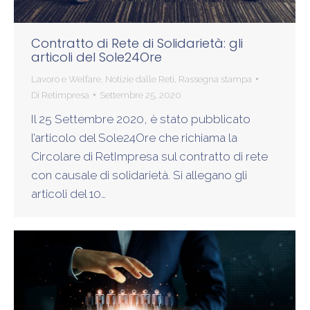
Contratto di Rete di Solidarietà: gli
articoli del Sole24Ore
Lavoro e Welfare
,
Notizie dalle Reti
,
Rassegna stampa
Di
Retimpresa
Settembre 25, 2020
Il 25 Settembre 2020, è stato pubblicato
l’articolo del Sole24Ore che richiama la
Circolare di RetImpresa sul contratto di rete
con causale di solidarietà. Si allegano gli
articoli del 10…