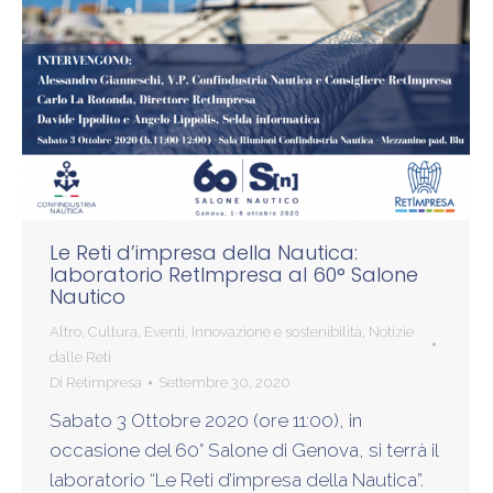
Le Reti d’impresa della Nautica:
laboratorio RetImpresa al 60° Salone
Nautico
Altro
,
Cultura
,
Eventi
,
Innovazione e sostenibilità
,
Notizie
dalle Reti
Di
Retimpresa
Settembre 30, 2020
Sabato 3 Ottobre 2020 (ore 11:00), in
occasione del 60° Salone di Genova, si terrà il
laboratorio “Le Reti d’impresa della Nautica”.