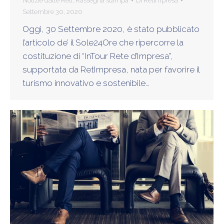
Notizie dalle Reti
,
Rassegna stampa
Di
Retimpresa
Settembre 30, 2020
Oggi, 30 Settembre 2020, è stato pubblicato
l’articolo de’ il Sole24Ore che ripercorre la
costituzione di “InTour Rete d’Impresa”,
supportata da RetImpresa, nata per favorire il
turismo innovativo e sostenibile…