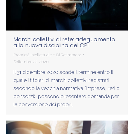
Marchi collettivi di rete: adeguamento
alla nuova disciplina del CPI
Proprietà Intellettuale
Di
Retimpresa
Settembre 22, 2020
Il 31 dicembre 2020 scade il termine entro il
quale i titolari di marchi collettivi registrati
secondo la vecchia normativa (imprese, reti o
consorzi), possono presentare domanda per
la conversione dei propri…