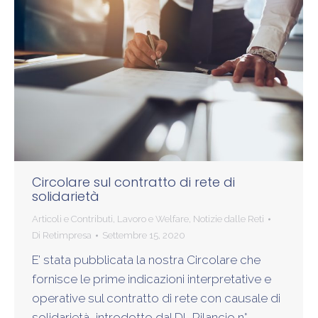
Circolare sul contratto di rete di
solidarietà
Articoli e Contributi
,
Lavoro e Welfare
,
Notizie dalle Reti
Di
Retimpresa
Settembre 15, 2020
E’ stata pubblicata la nostra Circolare che
fornisce le prime indicazioni interpretative e
operative sul contratto di rete con causale di
solidarietà, introdotto dal DL Rilancio n°