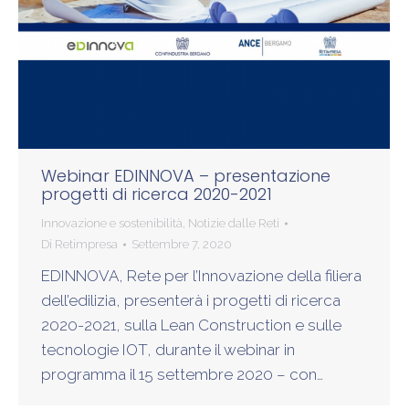
Webinar EDINNOVA – presentazione
progetti di ricerca 2020-2021
Innovazione e sostenibilità
,
Notizie dalle Reti
Di
Retimpresa
Settembre 7, 2020
EDINNOVA, Rete per l’Innovazione della filiera
dell’edilizia, presenterà i progetti di ricerca
2020-2021, sulla Lean Construction e sulle
tecnologie IOT, durante il webinar in
programma il 15 settembre 2020 – con…