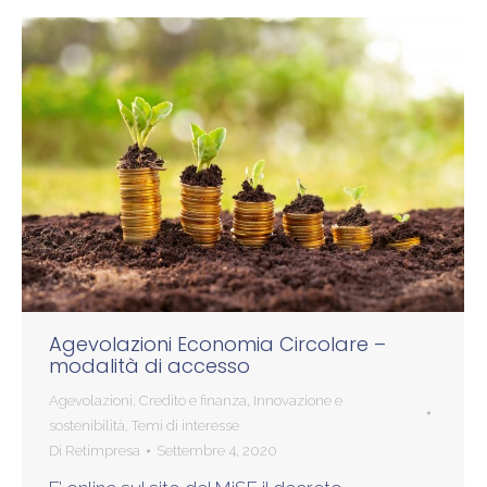
Agevolazioni Economia Circolare –
modalità di accesso
Agevolazioni
,
Credito e finanza
,
Innovazione e
sostenibilità
,
Temi di interesse
Di
Retimpresa
Settembre 4, 2020