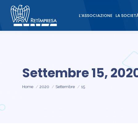
L’ASSOCIAZIONE
LA SOCIET
L’ASSOCIAZIONE
LA SOCIET
Settembre 15, 202
Tu sei qui:
Home
2020
Settembre
15