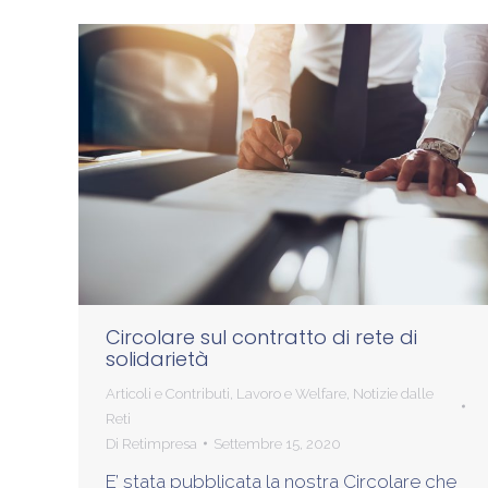
Circolare sul contratto di rete di
solidarietà
Articoli e Contributi
,
Lavoro e Welfare
,
Notizie dalle
Reti
Di
Retimpresa
Settembre 15, 2020
E’ stata pubblicata la nostra Circolare che