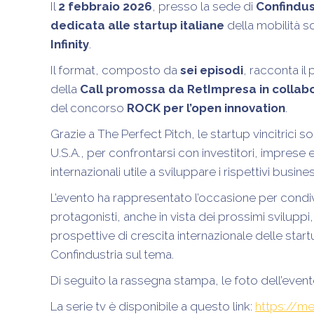
Il
2 febbraio 2026
, presso la sede di
Confindus
dedicata alle startup italiane
della mobilità s
Infinity
.
Il format, composto da
sei episodi
, racconta il
della
Call promossa da RetImpresa in collabor
del concorso
ROCK per l’open innovation
.
Grazie a The Perfect Pitch, le startup vincitrici 
U.S.A., per confrontarsi con investitori, imprese e 
internazionali utile a sviluppare i rispettivi busine
L’evento ha rappresentato l’occasione per condivide
protagonisti, anche in vista dei prossimi sviluppi, 
prospettive di crescita internazionale delle start
Confindustria sul tema.
Di seguito la rassegna stampa, le foto dell’event
La serie tv è disponibile a questo link:
https://me