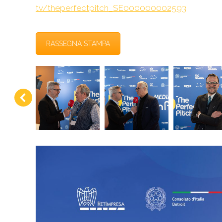
tv/theperfectpitch_SE000000002593
RASSEGNA STAMPA