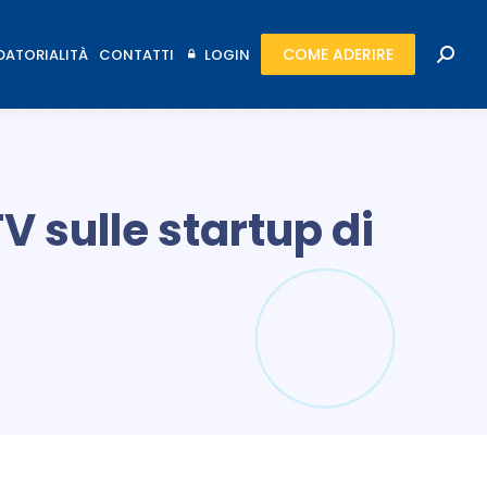
COME ADERIRE
ATORIALITÀ
CONTATTI
LOGIN
COME ADERIRE
Cerca
ATORIALITÀ
CONTATTI
LOGIN
Cerca
V sulle startup di