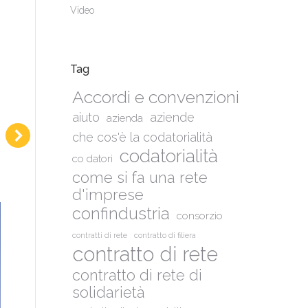
Video
Tag
Accordi e convenzioni
aiuto
aziende
azienda
che cos'è la codatorialità
codatorialità
co datori
come si fa una rete
d'imprese
confindustria
consorzio
contratti di rete
contratto di filiera
contratto di rete
contratto di rete di
solidarietà