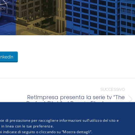
inkedIn
SUCCESSIVO
RetImpresa presenta la serie tv “The
Perfect Pitch” al Premio Film Impresa
Prossimo
2026
post:
ie di prestazione per raccogliere informazioni sull’utilizzo del sito e
i in linea con le tue preferenze.
i indicate di seguito o cliccando su “Mostra dettagli”.