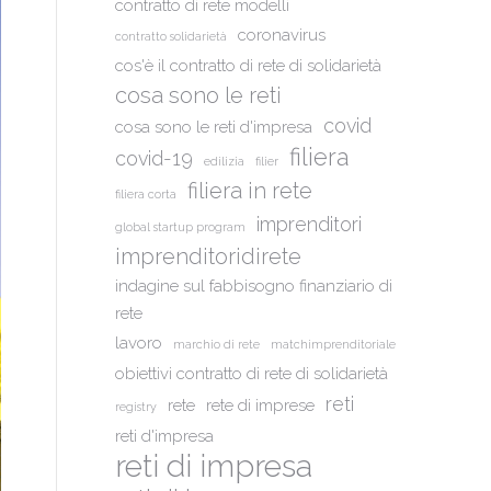
contratto di rete modelli
coronavirus
contratto solidarietà
cos'è il contratto di rete di solidarietà
cosa sono le reti
covid
cosa sono le reti d'impresa
filiera
covid-19
edilizia
filier
filiera in rete
filiera corta
imprenditori
global startup program
imprenditoridirete
indagine sul fabbisogno finanziario di
rete
lavoro
marchio di rete
matchimprenditoriale
obiettivi contratto di rete di solidarietà
reti
rete
rete di imprese
registry
reti d'impresa
reti di impresa