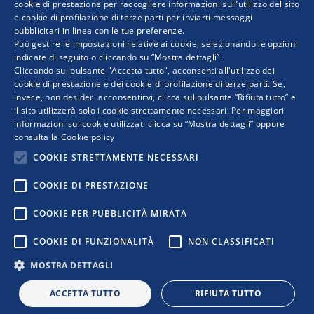
ITALIAN
cookie di prestazione per raccogliere informazioni sull’utilizzo del sito
del virus…
e cookie di profilazione di terze parti per inviarti messaggi
pubblicitari in linea con le tue preferenze.
ENGLISH
Può gestire le impostazioni relative ai cookie, selezionando le opzioni
indicate di seguito o cliccando su “Mostra dettagli”.
Cliccando sul pulsante "Accetta tutto", acconsenti all'utilizzo dei
cookie di prestazione e dei cookie di profilazione di terze parti. Se,
invece, non desideri acconsentirvi, clicca sul pulsante “Rifiuta tutto” e
il sito utilizzerà solo i cookie strettamente necessari. Per maggiori
informazioni sui cookie utilizzati clicca su “Mostra dettagli” oppure
consulta la
Cookie policy
COOKIE STRETTAMENTE NECESSARI
COOKIE DI PRESTAZIONE
COPYRIGHT © 2019 WWW.RETIMPRESA.IT
COOKIE PER PUBBLICITÀ MIRATA
RetImpresa - Agenzia Confederale per le aggregazioni e le
COOKIE DI FUNZIONALITÀ
NON CLASSIFICATI
reti d'imprese
Viale dell'Astronomia 30 - 00144 ROMA
MOSTRA DETTAGLI
Tel. 06 5903592 - email:
retimpresa@confindustria.it
- PEC
retimpresa@pec.retimpresa.it
| Codice fiscale 97583770587
ACCETTA TUTTO
RIFIUTA TUTTO
PRIVACY
|
COOKIES
|
REGOLE D’USO DEL SITO