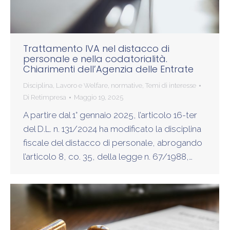
Trattamento IVA nel distacco di
personale e nella codatorialità.
Chiarimenti dell’Agenzia delle Entrate
Disciplina
,
Lavoro e Welfare
,
normative
,
Temi di interesse
Di
Retimpresa
Maggio 19, 2025
A partire dal 1° gennaio 2025, l’articolo 16-ter
del D.L. n. 131/2024 ha modificato la disciplina
fiscale del distacco di personale, abrogando
l’articolo 8, co. 35, della legge n. 67/1988,…