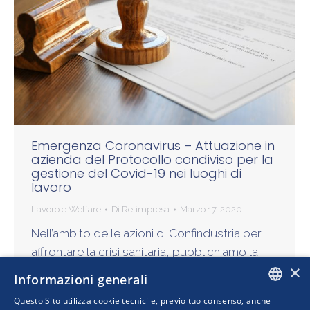
Emergenza Coronavirus – Attuazione in
azienda del Protocollo condiviso per la
gestione del Covid-19 nei luoghi di
lavoro
Lavoro e Welfare
Di
Retimpresa
Marzo 17, 2020
Nell’ambito delle azioni di Confindustria per
affrontare la crisi sanitaria, pubblichiamo la
×
circolare illustrativa del “Protocollo condiviso
Informazioni generali
di regolamentazione delle misure per il
Questo Sito utilizza cookie tecnici e, previo tuo consenso, anche
contrasto e il contenimento della diffusione