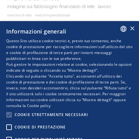
indagine sul fabbisogno finanziario di rete
lavoro
marchio di rete
matchimprenditoriale
obiettivi contratto di rete di solidarietà
rete
registry
×
Informazioni generali
reti
rete di imprese
reti d'impresa
reti di impresa
reti di imprese
Questo Sito utilizza cookie tecnici e, previo tuo consenso, anche
ITALIAN
cookie di prestazione per raccogliere informazioni sull’utilizzo del sito
retimpresa
e cookie di profilazione di terze parti per inviarti messaggi
retidimpresa
rock2025
pubblicitari in linea con le tue preferenze.
ENGLISH
Può gestire le impostazioni relative ai cookie, selezionando le opzioni
indicate di seguito o cliccando su “Mostra dettagli”.
Cliccando sul pulsante "Accetta tutto", acconsenti all'utilizzo dei
cookie di prestazione e dei cookie di profilazione di terze parti. Se,
invece, non desideri acconsentirvi, clicca sul pulsante “Rifiuta tutto” e
il sito utilizzerà solo i cookie strettamente necessari. Per maggiori
informazioni sui cookie utilizzati clicca su “Mostra dettagli” oppure
consulta la
Cookie policy
COOKIE STRETTAMENTE NECESSARI
COOKIE DI PRESTAZIONE
COPYRIGHT © 2019 WWW.RETIMPRESA.IT