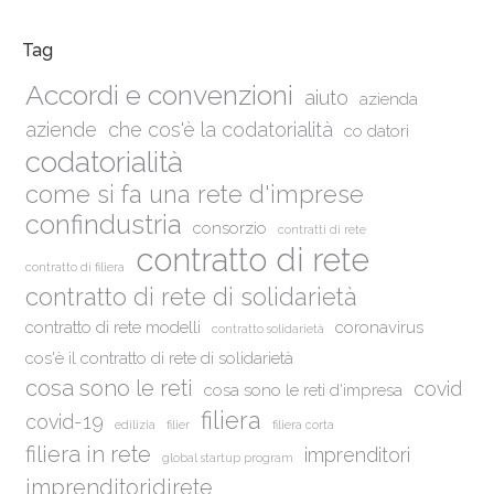
Tag
Accordi e convenzioni
aiuto
azienda
aziende
che cos'è la codatorialità
co datori
codatorialità
come si fa una rete d'imprese
confindustria
consorzio
contratti di rete
contratto di rete
contratto di filiera
contratto di rete di solidarietà
contratto di rete modelli
coronavirus
contratto solidarietà
cos'è il contratto di rete di solidarietà
cosa sono le reti
covid
cosa sono le reti d'impresa
filiera
covid-19
edilizia
filier
filiera corta
filiera in rete
imprenditori
global startup program
imprenditoridirete