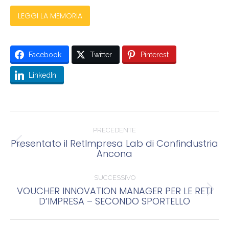
LEGGI LA MEMORIA
Facebook
Twitter
Pinterest
LinkedIn
Naviga
tra
PRECEDENTE
Presentato il RetImpresa Lab di Confindustria
Post
i
Ancona
precedente:
post
SUCCESSIVO
VOUCHER INNOVATION MANAGER PER LE RETI
Prossimo
D’IMPRESA – SECONDO SPORTELLO
post: