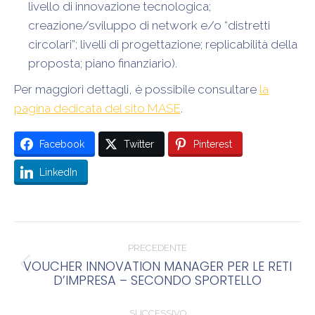
livello di innovazione tecnologica;
creazione/sviluppo di network e/o “distretti
circolari”; livelli di progettazione; replicabilità della
proposta; piano finanziario).
Per maggiori dettagli, è possibile consultare
la
pagina dedicata del sito MASE
.
Facebook
Twitter
Pinterest
LinkedIn
Naviga
tra
PRECEDENTE
VOUCHER INNOVATION MANAGER PER LE RETI
Post
i
D’IMPRESA – SECONDO SPORTELLO
precedente:
post
SUCCESSIVO