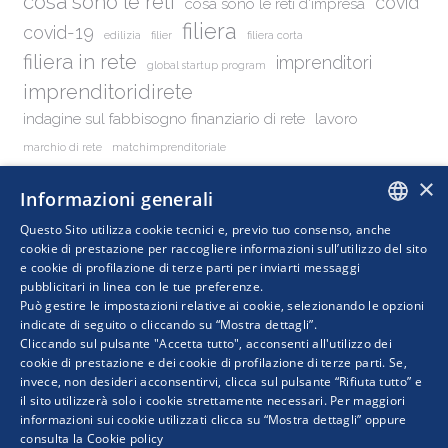
cosa sono le reti
covid
cosa sono le reti d'impresa
filiera
covid-19
edilizia
filier
filiera corta
filiera in rete
imprenditori
global startup program
imprenditoridirete
indagine sul fabbisogno finanziario di rete
lavoro
marchio di rete
matchimprenditoriale
obiettivi contratto di rete di solidarietà
rete
registry
×
Informazioni generali
reti
rete di imprese
reti d'impresa
reti di impresa
reti di imprese
Questo Sito utilizza cookie tecnici e, previo tuo consenso, anche
ITALIAN
cookie di prestazione per raccogliere informazioni sull’utilizzo del sito
retimpresa
e cookie di profilazione di terze parti per inviarti messaggi
retidimpresa
rock2025
pubblicitari in linea con le tue preferenze.
ENGLISH
Può gestire le impostazioni relative ai cookie, selezionando le opzioni
indicate di seguito o cliccando su “Mostra dettagli”.
Cliccando sul pulsante "Accetta tutto", acconsenti all'utilizzo dei
cookie di prestazione e dei cookie di profilazione di terze parti. Se,
invece, non desideri acconsentirvi, clicca sul pulsante “Rifiuta tutto” e
il sito utilizzerà solo i cookie strettamente necessari. Per maggiori
informazioni sui cookie utilizzati clicca su “Mostra dettagli” oppure
consulta la
Cookie policy