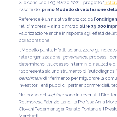
Si è concluso il 03 Marzo 2021 il progetto “
Refere
nascita del
primo Modello di valutazione della
Reference
è un’iniziativa finanziata da
Fondirigen
reti d’impresa – a inizio marzo
oltre 39.000 impr
valorizzazione anche in risposta agli effetti dell’
collaborazione.
Il Modello punta, infatti, ad analizzare gli indicator
rete (organizzazione,
governance
, processi, c
determinano il successo in termini di risultati e 
rappresenta sia uno strumento di “autodiagnosi” 
benchmark
di riferimento per migliorare la com
investitori, enti pubblici, partner commerciali, te
Nel corso del
webinar
sono intervenuti il Direttor
RetImpresa Fabrizio Landi, la Prof.ssa Anna Morett
Giovani Federmanager Renato Fontana e il Presi
Marchetti.