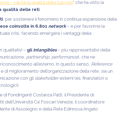
nce – valuta la qualità della tua rete
” che ha visto la
 qualità delle reti
.
ti
per sostenere il fenomeno in continua espansione dell
ese coinvolte in 6.801
network
– e per favorirne la
attuale crisi, facendo emergere i vantaggi della
i qualitativi –
gli
intangibles
– più rappresentativi della
omunicazione,
partnership
,
performance
), che ne
di riconoscimento all’esterno. In questo senso,
Reference
e di miglioramento dell’organizzazione della rete, sia un
unicazione con gli
stakeholder
esterni (es. finanziatori o
cnologici).
e di Fondirigenti Costanza Patti, il Presidente di
i dell’Università Ca’ Foscari Venezia, il coordinatore
dente di Assolegno e della Rete Edinnova Angelo