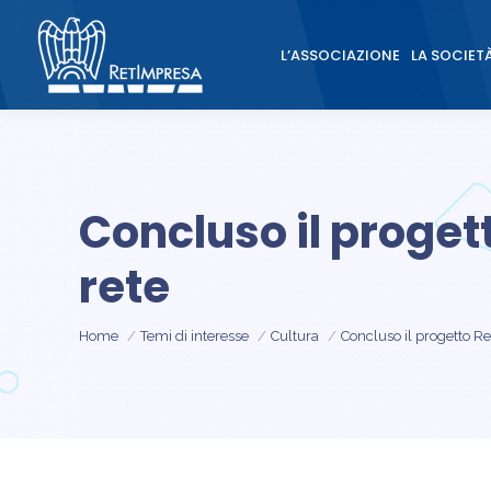
L’ASSOCIAZIONE
LA SOCIET
L’ASSOCIAZIONE
LA SOCIET
Concluso il progett
rete
Tu sei qui:
Home
Temi di interesse
Cultura
Concluso il progetto R