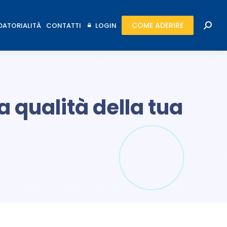
COME ADERIRE
ATORIALITÀ
CONTATTI
LOGIN
COME ADERIRE
Cerca
ATORIALITÀ
CONTATTI
LOGIN
Cerca
a qualità della tua