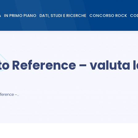
À
IN PRIMO PIANO
DATI, STUDI E RICERCHE
CONCORSO ROCK
COD
À
IN PRIMO PIANO
DATI, STUDI E RICERCHE
CONCORSO ROCK
COD
o Reference – valuta l
eference –…