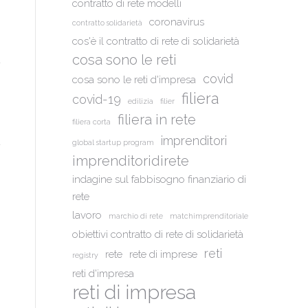
contratto di rete modelli
coronavirus
contratto solidarietà
cos'è il contratto di rete di solidarietà
cosa sono le reti
covid
cosa sono le reti d'impresa
filiera
covid-19
edilizia
filier
filiera in rete
filiera corta
imprenditori
global startup program
imprenditoridirete
indagine sul fabbisogno finanziario di
rete
lavoro
marchio di rete
matchimprenditoriale
obiettivi contratto di rete di solidarietà
reti
rete
rete di imprese
registry
reti d'impresa
reti di impresa