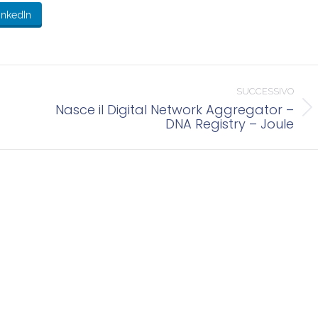
inkedIn
SUCCESSIVO
Nasce il Digital Network Aggregator –
Prossimo
DNA Registry – Joule
post: