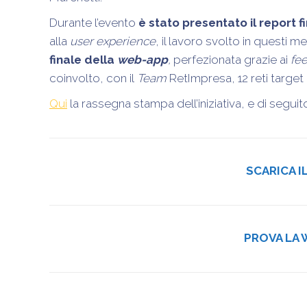
Durante l’evento
è stato presentato il report 
alla
user experience
, il lavoro svolto in questi me
finale della
web-app
,
perfezionata grazie ai
fe
coinvolto, con il
Team
RetImpresa, 12 reti target
Qui
la rassegna stampa dell’iniziativa, e di seguito
SCARICA I
PROVA LA