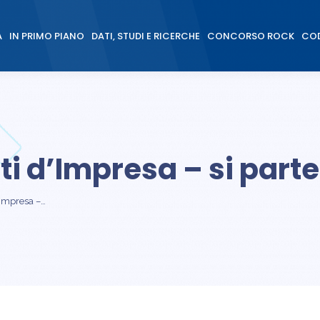
À
IN PRIMO PIANO
DATI, STUDI E RICERCHE
CONCORSO ROCK
COD
À
IN PRIMO PIANO
DATI, STUDI E RICERCHE
CONCORSO ROCK
COD
i d’Impresa – si part
’Impresa –…