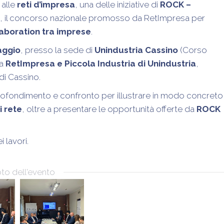
 alle
reti d’impresa
, una delle iniziative di
ROCK –
, il concorso nazionale promosso da RetImpresa per
llaboration tra imprese
.
aggio
, presso la sede di
Unindustria Cassino
(Corso
da
RetImpresa e Piccola Industria di Unindustria
,
di Cassino.
ofondimento e confronto per illustrare in modo concreto
i rete
, oltre a presentare le opportunità offerte da
ROCK
 lavori.
oto dell'evento