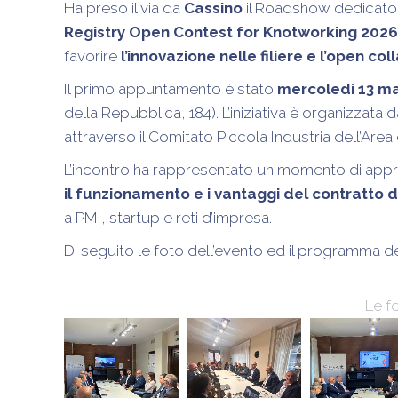
Ha preso il via da
Cassino
il Roadshow dedicato
Registry Open Contest for Knotworking 2026
favorire
l’innovazione nelle filiere e l’open co
Il primo appuntamento è stato
mercoledì 13 m
della Repubblica, 184). L’iniziativa è organizzata 
attraverso il Comitato Piccola Industria dell’Area 
L’incontro ha rappresentato un momento di appr
il funzionamento e i vantaggi del contratto d
a PMI, startup e reti d’impresa.
Di seguito le foto dell’evento ed il programma dei
Le f