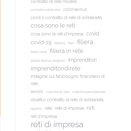
contratto di rete modelli
coronavirus
contratto solidarietà
cos'è il contratto di rete di solidarietà
cosa sono le reti
covid
cosa sono le reti d'impresa
filiera
covid-19
edilizia
filier
filiera in rete
filiera corta
imprenditori
global startup program
imprenditoridirete
indagine sul fabbisogno finanziario di
rete
lavoro
marchio di rete
matchimprenditoriale
obiettivi contratto di rete di solidarietà
reti
rete
rete di imprese
registry
reti d'impresa
reti di impresa