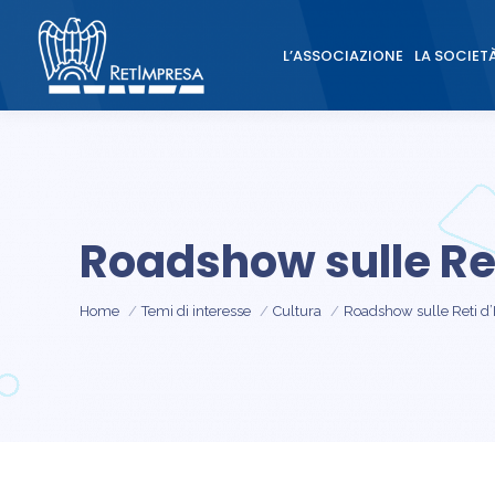
L’ASSOCIAZIONE
LA SOCIET
L’ASSOCIAZIONE
LA SOCIET
Roadshow sulle Ret
Tu sei qui:
Home
Temi di interesse
Cultura
Roadshow sulle Reti d