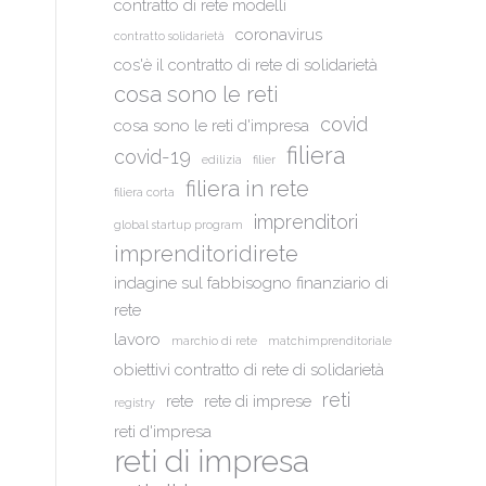
contratto di rete modelli
coronavirus
contratto solidarietà
cos'è il contratto di rete di solidarietà
cosa sono le reti
covid
cosa sono le reti d'impresa
filiera
covid-19
edilizia
filier
filiera in rete
filiera corta
imprenditori
global startup program
imprenditoridirete
indagine sul fabbisogno finanziario di
rete
lavoro
marchio di rete
matchimprenditoriale
obiettivi contratto di rete di solidarietà
reti
rete
rete di imprese
registry
reti d'impresa
reti di impresa