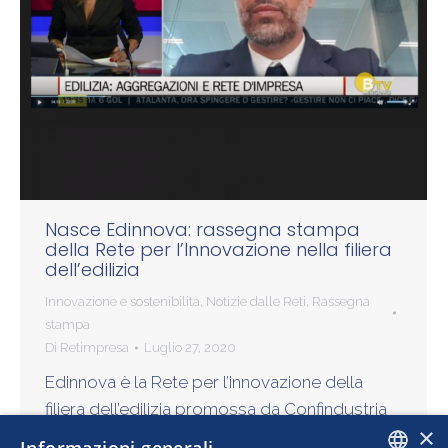
Nasce Edinnova: rassegna stampa
della Rete per l’Innovazione nella filiera
dell’edilizia
Innovazione e sostenibilità
,
Notizie dalle Reti
,
Rassegna
stampa
Di
Retimpresa
Luglio 27, 2020
Edinnova è la Rete per l’innovazione della
filiera dell’edilizia promossa da Confindustria
×
Bergamo e Ance Bergamo e supportata