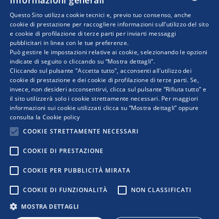
Informazioni generali
da RetImpresa (Agenzia di Confindustria per
Questo Sito utilizza cookie tecnici e, previo tuo consenso, anche
le aggregazioni e reti d’impresa), con
ITALIAN
cookie di prestazione per raccogliere informazioni sull’utilizzo del sito
l’obiettivo di favorire la ricerca di base e…
e cookie di profilazione di terze parti per inviarti messaggi
pubblicitari in linea con le tue preferenze.
ENGLISH
Può gestire le impostazioni relative ai cookie, selezionando le opzioni
indicate di seguito o cliccando su “Mostra dettagli”.
Cliccando sul pulsante "Accetta tutto", acconsenti all'utilizzo dei
cookie di prestazione e dei cookie di profilazione di terze parti. Se,
invece, non desideri acconsentirvi, clicca sul pulsante “Rifiuta tutto” e
il sito utilizzerà solo i cookie strettamente necessari. Per maggiori
informazioni sui cookie utilizzati clicca su “Mostra dettagli” oppure
consulta la
Cookie policy
COOKIE STRETTAMENTE NECESSARI
COOKIE DI PRESTAZIONE
COPYRIGHT © 2019 WWW.RETIMPRESA.IT
COOKIE PER PUBBLICITÀ MIRATA
RetImpresa - Agenzia Confederale per le aggregazioni e le
COOKIE DI FUNZIONALITÀ
NON CLASSIFICATI
reti d'imprese
Viale dell'Astronomia 30 - 00144 ROMA
MOSTRA DETTAGLI
Tel. 06 5903592 - email:
retimpresa@confindustria.it
- PEC