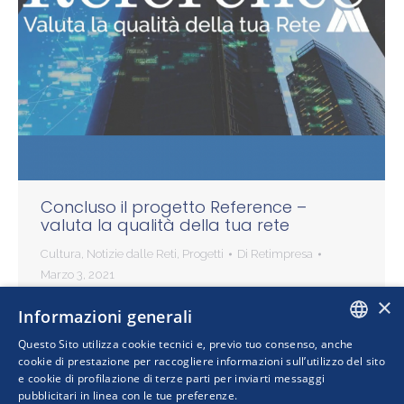
Concluso il progetto Reference –
valuta la qualità della tua rete
Cultura
,
Notizie dalle Reti
,
Progetti
Di
Retimpresa
Marzo 3, 2021
×
Si è concluso il 03 Marzo 2021 il progetto
Informazioni generali
“Reference – valuta la qualità della tua rete”
Questo Sito utilizza cookie tecnici e, previo tuo consenso, anche
che ha visto la nascita del primo Modello di
ITALIAN
cookie di prestazione per raccogliere informazioni sull’utilizzo del sito
valutazione della qualità delle reti.…
e cookie di profilazione di terze parti per inviarti messaggi
pubblicitari in linea con le tue preferenze.
ENGLISH