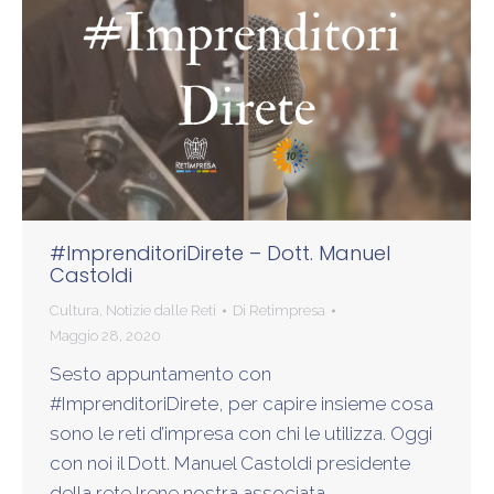
#ImprenditoriDirete – Dott. Manuel
Castoldi
Cultura
,
Notizie dalle Reti
Di
Retimpresa
Maggio 28, 2020
Sesto appuntamento con
#ImprenditoriDirete, per capire insieme cosa
sono le reti d’impresa con chi le utilizza. Oggi
con noi il Dott. Manuel Castoldi presidente
della rete Irene nostra associata.