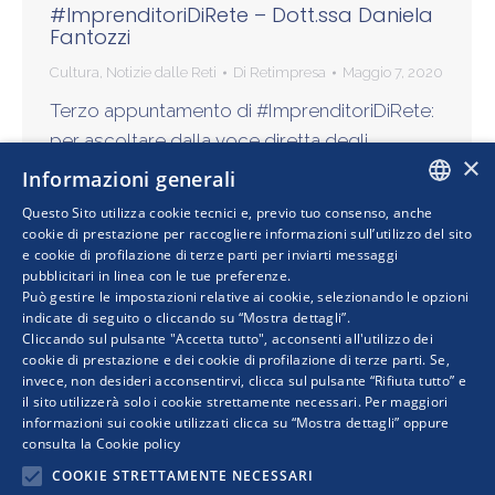
#ImprenditoriDiRete – Dott.ssa Daniela
Fantozzi
Cultura
,
Notizie dalle Reti
Di
Retimpresa
Maggio 7, 2020
Terzo appuntamento di #ImprenditoriDiRete:
per ascoltare dalla voce diretta degli
×
imprenditori cosa sono le reti e chi le utilizza.
Informazioni generali
Oggi con noi la Dott.ssa Daniela Fantozzi, Vice
Questo Sito utilizza cookie tecnici e, previo tuo consenso, anche
Presidente di Unindustria…
ITALIAN
cookie di prestazione per raccogliere informazioni sull’utilizzo del sito
e cookie di profilazione di terze parti per inviarti messaggi
pubblicitari in linea con le tue preferenze.
ENGLISH
Può gestire le impostazioni relative ai cookie, selezionando le opzioni
indicate di seguito o cliccando su “Mostra dettagli”.
Cliccando sul pulsante "Accetta tutto", acconsenti all'utilizzo dei
cookie di prestazione e dei cookie di profilazione di terze parti. Se,
invece, non desideri acconsentirvi, clicca sul pulsante “Rifiuta tutto” e
il sito utilizzerà solo i cookie strettamente necessari. Per maggiori
informazioni sui cookie utilizzati clicca su “Mostra dettagli” oppure
consulta la
Cookie policy
COOKIE STRETTAMENTE NECESSARI