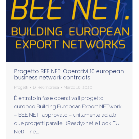
Progetto BEE NET: Operativi 10 european
business network contracts
Progetti
Di
Retimpresa
Marzo 18, 2020
È entrato in fase operativa il progetto
europeo Building European Export NETwork
– BEE NET, approvato – unitamente ad altri
due progetti paralleli (Ready2net e Look EU
Net) – nel…