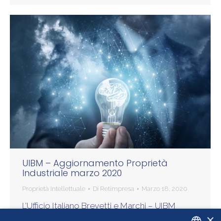
UIBM – Aggiornamento Proprietà
Industriale marzo 2020
Proprietà Intellettuale
Di
Retimpresa
Marzo 18, 2020
L’Ufficio Italiano Brevetti e Marchi – UIBM
×
(Direzione Generale per la tutela della