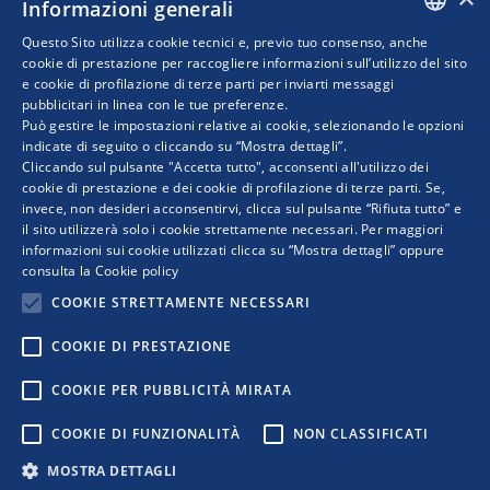
Informazioni generali
proprietà industriale – DGTPI) del Ministero
Questo Sito utilizza cookie tecnici e, previo tuo consenso, anche
dello Sviluppo Economico (MISE) ha diffuso
ITALIAN
cookie di prestazione per raccogliere informazioni sull’utilizzo del sito
una nota di aggiornamento riferita…
e cookie di profilazione di terze parti per inviarti messaggi
pubblicitari in linea con le tue preferenze.
ENGLISH
Può gestire le impostazioni relative ai cookie, selezionando le opzioni
indicate di seguito o cliccando su “Mostra dettagli”.
Cliccando sul pulsante "Accetta tutto", acconsenti all'utilizzo dei
cookie di prestazione e dei cookie di profilazione di terze parti. Se,
invece, non desideri acconsentirvi, clicca sul pulsante “Rifiuta tutto” e
il sito utilizzerà solo i cookie strettamente necessari. Per maggiori
informazioni sui cookie utilizzati clicca su “Mostra dettagli” oppure
consulta la
Cookie policy
COOKIE STRETTAMENTE NECESSARI
COOKIE DI PRESTAZIONE
COPYRIGHT © 2019 WWW.RETIMPRESA.IT
COOKIE PER PUBBLICITÀ MIRATA
RetImpresa - Agenzia Confederale per le aggregazioni e le
COOKIE DI FUNZIONALITÀ
NON CLASSIFICATI
reti d'imprese
Viale dell'Astronomia 30 - 00144 ROMA
MOSTRA DETTAGLI
Tel. 06 5903592 - email:
retimpresa@confindustria.it
- PEC