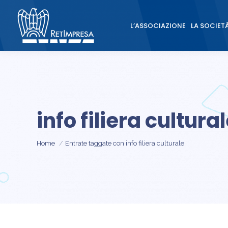
L’ASSOCIAZIONE
LA SOCIET
L’ASSOCIAZIONE
LA SOCIET
info filiera cultura
Tu sei qui:
Home
Entrate taggate con info filiera culturale