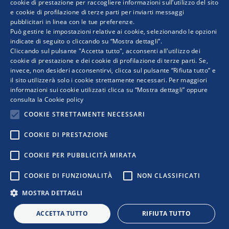
post
ITALIAN
cookie di prestazione per raccogliere informazioni sull’utilizzo del sito
SUCCESSIVO
e cookie di profilazione di terze parti per inviarti messaggi
Nasce “Fatto in Rete” la Rete Agrosolidale
Prossimo
pubblicitari in linea con le tue preferenze.
ENGLISH
post:
Può gestire le impostazioni relative ai cookie, selezionando le opzioni
indicate di seguito o cliccando su “Mostra dettagli”.
Cliccando sul pulsante "Accetta tutto", acconsenti all'utilizzo dei
cookie di prestazione e dei cookie di profilazione di terze parti. Se,
invece, non desideri acconsentirvi, clicca sul pulsante “Rifiuta tutto” e
il sito utilizzerà solo i cookie strettamente necessari. Per maggiori
informazioni sui cookie utilizzati clicca su “Mostra dettagli” oppure
consulta la
Cookie policy
COOKIE STRETTAMENTE NECESSARI
COOKIE DI PRESTAZIONE
COPYRIGHT © 2019 WWW.RETIMPRESA.IT
COOKIE PER PUBBLICITÀ MIRATA
RetImpresa - Agenzia Confederale per le aggregazioni e le
COOKIE DI FUNZIONALITÀ
NON CLASSIFICATI
reti d'imprese
Viale dell'Astronomia 30 - 00144 ROMA
MOSTRA DETTAGLI
Tel. 06 5903592 - email:
retimpresa@confindustria.it
- PEC
retimpresa@pec.retimpresa.it
| Codice fiscale 97583770587
ACCETTA TUTTO
RIFIUTA TUTTO
PRIVACY
|
COOKIES
|
REGOLE D’USO DEL SITO