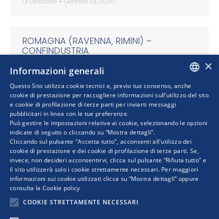
Di
Direzione
Gennaio 24, 2020
ROMAGNA (RAVENNA, RIMINI) –
CONFINDUSTRIA
×
Di
Direzione
Gennaio 24, 2020
Informazioni generali
Questo Sito utilizza cookie tecnici e, previo tuo consenso, anche
ITALIAN
cookie di prestazione per raccogliere informazioni sull’utilizzo del sito
e cookie di profilazione di terze parti per inviarti messaggi
pubblicitari in linea con le tue preferenze.
ENGLISH
←
1
2
3
4
5
→
Può gestire le impostazioni relative ai cookie, selezionando le opzioni
indicate di seguito o cliccando su “Mostra dettagli”.
Cliccando sul pulsante "Accetta tutto", acconsenti all'utilizzo dei
cookie di prestazione e dei cookie di profilazione di terze parti. Se,
invece, non desideri acconsentirvi, clicca sul pulsante “Rifiuta tutto” e
il sito utilizzerà solo i cookie strettamente necessari. Per maggiori
informazioni sui cookie utilizzati clicca su “Mostra dettagli” oppure
consulta la
Cookie policy
COOKIE STRETTAMENTE NECESSARI