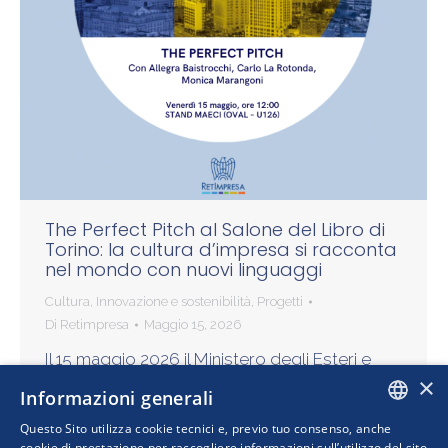
The Perfect Pitch al Salone del Libro di
Torino: la cultura d’impresa si racconta
nel mondo con nuovi linguaggi
Cultura
,
Innovazione e sostenibilità
,
Progetti
Di
Retimpresa
Maggio 15, 2026
Il 15 maggio 2026 il Ministero degli Esteri e
×
RetImpresa hanno portato al Salone
Informazioni generali
Internazionale del Libro di Torino “The Perfect
Questo Sito utilizza cookie tecnici e, previo tuo consenso, anche
Pitch”, l’iniziativa che supporta le startup
ITALIAN
cookie di prestazione per raccogliere informazioni sull’utilizzo del sito