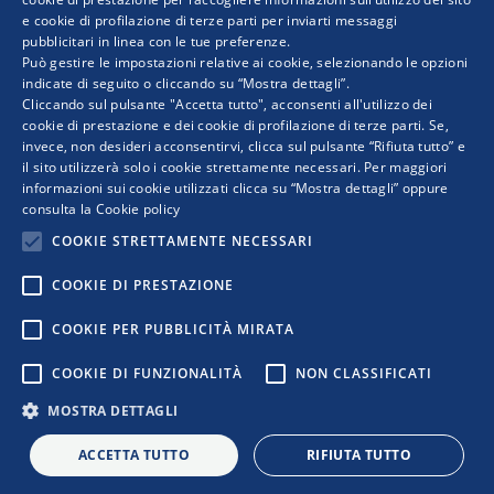
italiane nel percorso…
e cookie di profilazione di terze parti per inviarti messaggi
pubblicitari in linea con le tue preferenze.
ENGLISH
Può gestire le impostazioni relative ai cookie, selezionando le opzioni
indicate di seguito o cliccando su “Mostra dettagli”.
Cliccando sul pulsante "Accetta tutto", acconsenti all'utilizzo dei
cookie di prestazione e dei cookie di profilazione di terze parti. Se,
invece, non desideri acconsentirvi, clicca sul pulsante “Rifiuta tutto” e
il sito utilizzerà solo i cookie strettamente necessari. Per maggiori
informazioni sui cookie utilizzati clicca su “Mostra dettagli” oppure
consulta la
Cookie policy
COOKIE STRETTAMENTE NECESSARI
COOKIE DI PRESTAZIONE
COPYRIGHT © 2019 WWW.RETIMPRESA.IT
COOKIE PER PUBBLICITÀ MIRATA
RetImpresa - Agenzia Confederale per le aggregazioni e le
COOKIE DI FUNZIONALITÀ
NON CLASSIFICATI
reti d'imprese
Viale dell'Astronomia 30 - 00144 ROMA
MOSTRA DETTAGLI
Tel. 06 5903592 - email:
retimpresa@confindustria.it
- PEC
retimpresa@pec.retimpresa.it
| Codice fiscale 97583770587
ACCETTA TUTTO
RIFIUTA TUTTO
PRIVACY
|
COOKIES
|
REGOLE D’USO DEL SITO