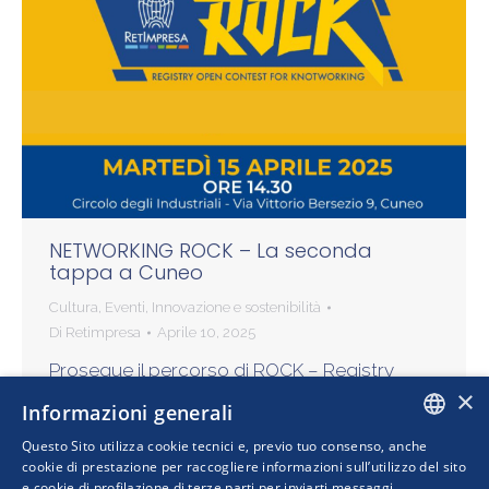
NETWORKING ROCK – La seconda
tappa a Cuneo
Cultura
,
Eventi
,
Innovazione e sostenibilità
Di
Retimpresa
Aprile 10, 2025
Prosegue il percorso di ROCK – Registry
×
Open Contest for Knotworking, il concorso
Informazioni generali
per favorire l’innovazione nelle filiere con
Questo Sito utilizza cookie tecnici e, previo tuo consenso, anche
l’incontro tra grandi aziende, PMI e startup.
ITALIAN
cookie di prestazione per raccogliere informazioni sull’utilizzo del sito
Martedì 15 aprile alle…
e cookie di profilazione di terze parti per inviarti messaggi