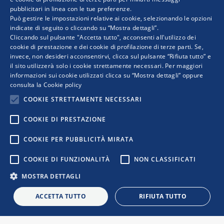
pubblicitari in linea con le tue preferenze.
ENGLISH
Può gestire le impostazioni relative ai cookie, selezionando le opzioni
indicate di seguito o cliccando su “Mostra dettagli”.
Cliccando sul pulsante "Accetta tutto", acconsenti all'utilizzo dei
cookie di prestazione e dei cookie di profilazione di terze parti. Se,
invece, non desideri acconsentirvi, clicca sul pulsante “Rifiuta tutto” e
il sito utilizzerà solo i cookie strettamente necessari. Per maggiori
informazioni sui cookie utilizzati clicca su “Mostra dettagli” oppure
consulta la
Cookie policy
COOKIE STRETTAMENTE NECESSARI
COOKIE DI PRESTAZIONE
COPYRIGHT © 2019 WWW.RETIMPRESA.IT
COOKIE PER PUBBLICITÀ MIRATA
RetImpresa - Agenzia Confederale per le aggregazioni e le
COOKIE DI FUNZIONALITÀ
NON CLASSIFICATI
reti d'imprese
Viale dell'Astronomia 30 - 00144 ROMA
MOSTRA DETTAGLI
Tel. 06 5903592 - email:
retimpresa@confindustria.it
- PEC
retimpresa@pec.retimpresa.it
| Codice fiscale 97583770587
ACCETTA TUTTO
RIFIUTA TUTTO
PRIVACY
|
COOKIES
|
REGOLE D’USO DEL SITO
|
|
|