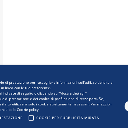
ie di prestazione per raccogliere informazioni sull’utilizzo del sito e
i in linea con le tue preferenze.
i indicate di seguito o cliccando su “Mostra dettagli”.
ie di prestazione e dei cookie di profilazione di terze parti. Se,
 e il sito utilizzerà solo i cookie strettamente necessari. Per maggiori
onsulta la
Cookie policy
 WWW.RETIMPRESA.IT
PRESTAZIONE
COOKIE PER PUBBLICITÀ MIRATA
ia Confederale per le aggregazioni e le reti d'imprese
ia 30 - 00144 ROMA