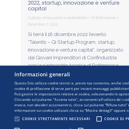
2022, startup, innovazione e venture
capital
Cultura
,
Innovazione e sostenibilità
Di
Retimpresa
Dicembre 7, 2022
Si terrà il 16 dicembre 2022 l’evento
“Talentis – GI Startup Program, startup,
innovazione e venture capital”, organizzato
dai Giovani Imprenditori di Confindustria
con la partnership tecnica di RetImpresa.
L’incontro…
Informazioni generali
Questo Sito utilizza cookie tecnici e, previo tuo consenso, anche cook
cookie di profilazione di terze parti per inviarti messaggi pubblicitar
Può gestire le impostazioni relative ai cookie, selezionando le opzion
Cliccando sul pulsante "Accetta tutto", acconsenti all'utilizzo dei cook
invece, non desideri acconsentirvi, clicca sul pulsante “Rifiuta tutto”
informazioni sui cookie utilizzati clicca su “Mostra dettagli” oppure c
COPYRIGHT © 2019
COOKIE STRETTAMENTE NECESSARI
COOKIE DI 
RetImpresa - Agenz
Viale dell'Astronom