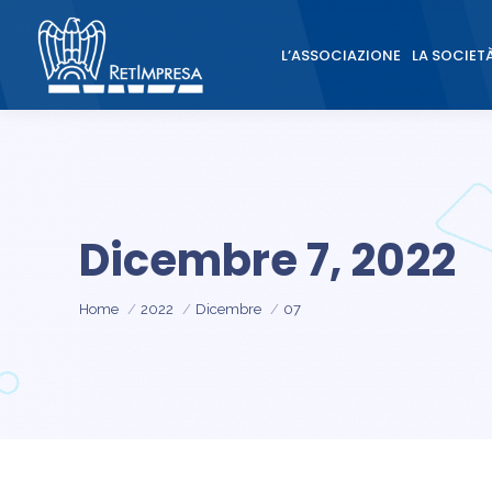
L’ASSOCIAZIONE
LA SOCIET
L’ASSOCIAZIONE
LA SOCIET
Dicembre 7, 2022
Tu sei qui:
Home
2022
Dicembre
07