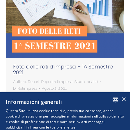
Foto delle reti d’impresa – 1^ Semestre
2021
Cultura
,
Report
,
Report retImpresa
,
Studi e analisi
Di
Retimpresa
Agosto 2, 2021
×
La foto delle reti d’impresa – 1° semestre 2021
Informazioni generali
contiene una sintesi dell’evoluzione del
Questo Sito utilizza cookie tecnici e, previo tuo consenso, anche
fenomeno aggregativo, utilizzando i dati e i
ITALIAN
cookie di prestazione per raccogliere informazioni sull’utilizzo del sito
grafici di RED-Reti e Dati, il nuovo portale di…
e cookie di profilazione di terze parti per inviarti messaggi
pubblicitari in linea con le tue preferenze.
ENGLISH