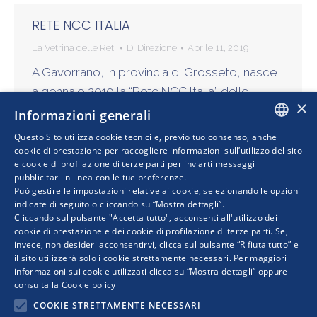
RETE NCC ITALIA
La Vetrina delle Reti
Di
Direzione
Aprile 11, 2019
A Gavorrano, in provincia di Grosseto, nasce
a gennaio 2019 la “Rete NCC Italia” delle
×
imprese di noleggio con conducente per il
Informazioni generali
trasporto di passeggeri, dall’idea di tre
Questo Sito utilizza cookie tecnici e, previo tuo consenso, anche
imprenditori del…
ITALIAN
cookie di prestazione per raccogliere informazioni sull’utilizzo del sito
e cookie di profilazione di terze parti per inviarti messaggi
pubblicitari in linea con le tue preferenze.
ENGLISH
Può gestire le impostazioni relative ai cookie, selezionando le opzioni
indicate di seguito o cliccando su “Mostra dettagli”.
Cliccando sul pulsante "Accetta tutto", acconsenti all'utilizzo dei
cookie di prestazione e dei cookie di profilazione di terze parti. Se,
invece, non desideri acconsentirvi, clicca sul pulsante “Rifiuta tutto” e
il sito utilizzerà solo i cookie strettamente necessari. Per maggiori
informazioni sui cookie utilizzati clicca su “Mostra dettagli” oppure
consulta la
Cookie policy
COOKIE STRETTAMENTE NECESSARI