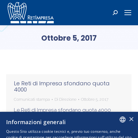
Cerca:
Ottobre 5, 2017
Tu sei qui:
Le Reti di Impresa sfondano quota
4000
Comunicati stampa
Di
Direzione
Ottobre 5, 2017
Le Reti di Impresa sfondano quota 4000
×
Secondo l’ultimo aggiornamento di
Informazioni generali
Infocamere del 3 ottobre 2017, i contratti di
Questo Sito utilizza cookie tecnici e, previo tuo consenso, anche
rete stipulati sul territorio nazionale sono
ITALIAN
cookie di prestazione per raccogliere informazioni sull’utilizzo del sito