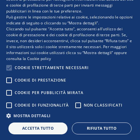
4.044 e coinvolgono 20.482 imprese.…
e cookie di profilazione di terze parti per inviarti messaggi
pubblicitari in linea con le tue preferenze.
ENGLISH
Può gestire le impostazioni relative ai cookie, selezionando le opzioni
indicate di seguito o cliccando su “Mostra dettagli”.
Cliccando sul pulsante "Accetta tutto", acconsenti all'utilizzo dei
cookie di prestazione e dei cookie di profilazione di terze parti. Se,
invece, non desideri acconsentirvi, clicca sul pulsante “Rifiuta tutto” e
il sito utilizzerà solo i cookie strettamente necessari. Per maggiori
informazioni sui cookie utilizzati clicca su “Mostra dettagli” oppure
consulta la
Cookie policy
COOKIE STRETTAMENTE NECESSARI
COOKIE DI PRESTAZIONE
COPYRIGHT © 2019 WWW.RETIMPRESA.IT
COOKIE PER PUBBLICITÀ MIRATA
RetImpresa - Agenzia Confederale per le aggregazioni e le
COOKIE DI FUNZIONALITÀ
NON CLASSIFICATI
reti d'imprese
Viale dell'Astronomia 30 - 00144 ROMA
MOSTRA DETTAGLI
Tel. 06 5903592 - email:
retimpresa@confindustria.it
- PEC
retimpresa@pec.retimpresa.it
| Codice fiscale 97583770587
ACCETTA TUTTO
RIFIUTA TUTTO
PRIVACY
|
COOKIES
|
REGOLE D’USO DEL SITO