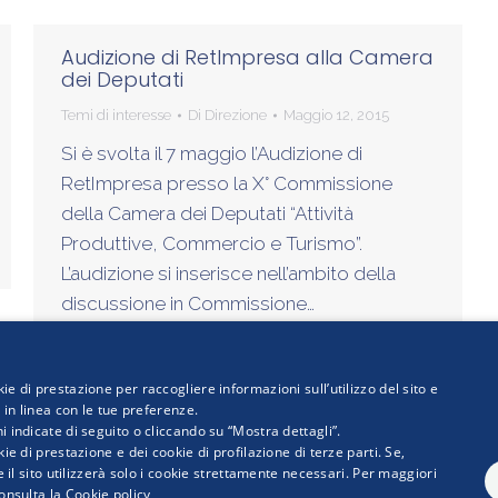
Audizione di RetImpresa alla Camera
dei Deputati
Temi di interesse
Di
Direzione
Maggio 12, 2015
Si è svolta il 7 maggio l’Audizione di
RetImpresa presso la X° Commissione
della Camera dei Deputati “Attività
Produttive, Commercio e Turismo”.
L’audizione si inserisce nell’ambito della
discussione in Commissione…
ie di prestazione per raccogliere informazioni sull’utilizzo del sito e
i in linea con le tue preferenze.
i indicate di seguito o cliccando su “Mostra dettagli”.
ie di prestazione e dei cookie di profilazione di terze parti. Se,
 WWW.RETIMPRESA.IT
 e il sito utilizzerà solo i cookie strettamente necessari. Per maggiori
ia Confederale per le aggregazioni e le reti d'imprese
onsulta la
Cookie policy