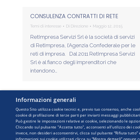
CONSULENZA CONTRATTI DI RETE
Temi di interesse
Di
Direzione
Maggio 12, 2015
RetImpresa Servizi Srl è la società di servizi
di RetImpresa, l’Agenzia Confederale per le
reti di impresa. Dal 2011 RetImpresa Servizi
Srl è al fianco degli imprenditori che
intendono…
Informazioni generali
Questo Sito utilizza cookie tecnici e, previo tuo consenso, anche cook
cookie di profilazione di terze parti per inviarti messaggi pubblicitar
Può gestire le impostazioni relative ai cookie, selezionando le opzion
Cliccando sul pulsante "Accetta tutto", acconsenti all'utilizzo dei cook
COPYRIGHT © 2019
invece, non desideri acconsentirvi, clicca sul pulsante “Rifiuta tutto”
RetImpresa - Agenz
informazioni sui cookie utilizzati clicca su “Mostra dettagli” oppure c