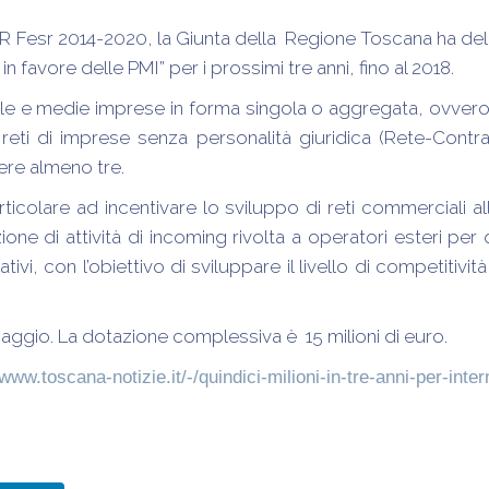
 Fesr 2014-2020, la Giunta della Regione Toscana ha delibe
n favore delle PMI” per i prossimi tre anni, fino al 2018.
ole e medie imprese in forma singola o aggregata, ovvero 
reti di imprese senza personalità giuridica (Rete-Contra
re almeno tre.
ticolare ad incentivare lo sviluppo di reti commerciali all
zione di attività di incoming rivolta a operatori esteri pe
tivi, con l’obiettivo di sviluppare il livello di competitiv
maggio. La dotazione complessiva è 15 milioni di euro.
/www.toscana-notizie.it/-/quindici-milioni-in-tre-anni-per-int