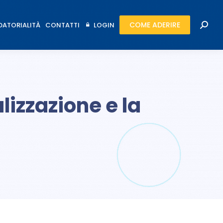
COME ADERIRE
ATORIALITÀ
CONTATTI
LOGIN
COME ADERIRE
Cerca
ATORIALITÀ
CONTATTI
LOGIN
Cerca
lizzazione e la