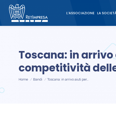
L’ASSOCIAZIONE
LA SOCIET
L’ASSOCIAZIONE
LA SOCIET
Toscana: in arrivo 
competitività delle
Tu sei qui:
Home
Bandi
Toscana: in arrivo aiuti per…