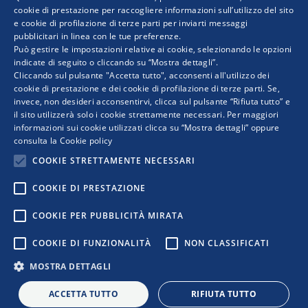
ITALIAN
cookie di prestazione per raccogliere informazioni sull’utilizzo del sito
Guarda qui
gli interventi e la registrazione integrale.
e cookie di profilazione di terze parti per inviarti messaggi
pubblicitari in linea con le tue preferenze.
A questo link
il Regolamento della Call.
ENGLISH
Può gestire le impostazioni relative ai cookie, selezionando le opzioni
indicate di seguito o cliccando su “Mostra dettagli”.
Cliccando sul pulsante "Accetta tutto", acconsenti all'utilizzo dei
cookie di prestazione e dei cookie di profilazione di terze parti. Se,
invece, non desideri acconsentirvi, clicca sul pulsante “Rifiuta tutto” e
il sito utilizzerà solo i cookie strettamente necessari. Per maggiori
informazioni sui cookie utilizzati clicca su “Mostra dettagli” oppure
consulta la
Cookie policy
COOKIE STRETTAMENTE NECESSARI
COOKIE DI PRESTAZIONE
COPYRIGHT © 2019 WWW.RETIMPRESA.IT
COOKIE PER PUBBLICITÀ MIRATA
RetImpresa - Agenzia Confederale per le aggregazioni e le
COOKIE DI FUNZIONALITÀ
NON CLASSIFICATI
reti d'imprese
Viale dell'Astronomia 30 - 00144 ROMA
MOSTRA DETTAGLI
Tel. 06 5903592 - email:
retimpresa@confindustria.it
- PEC
retimpresa@pec.retimpresa.it
| Codice fiscale 97583770587
ACCETTA TUTTO
RIFIUTA TUTTO
PRIVACY
|
COOKIES
|
REGOLE D’USO DEL SITO