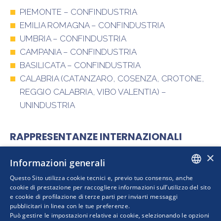
PIEMONTE – CONFINDUSTRIA
EMILIA ROMAGNA – CONFINDUSTRIA
UMBRIA – CONFINDUSTRIA
CAMPANIA – CONFINDUSTRIA
BASILICATA – CONFINDUSTRIA
CALABRIA (CATANZARO, COSENZA, CROTONE,
REGGIO CALABRIA, VIBO VALENTIA) –
UNINDUSTRIA
RAPPRESENTANZE INTERNAZIONALI
×
Informazioni generali
CONFINDUSTRIA ASSAFRICA MEDITERRANEO
Questo Sito utilizza cookie tecnici e, previo tuo consenso, anche
CONFINDUSTRIA EST EUROPA
ITALIAN
cookie di prestazione per raccogliere informazioni sull’utilizzo del sito
e cookie di profilazione di terze parti per inviarti messaggi
pubblicitari in linea con le tue preferenze.
ENGLISH
Può gestire le impostazioni relative ai cookie, selezionando le opzioni