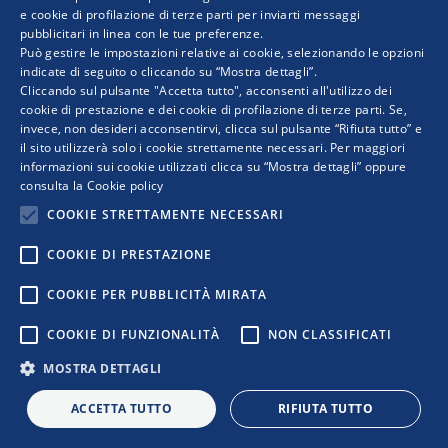
COPYRIGHT © 2019 WWW.RETIMPRESA.IT
e cookie di profilazione di terze parti per inviarti messaggi
pubblicitari in linea con le tue preferenze.
ENGLISH
RetImpresa - Agenzia Confederale per le aggregazioni e le
Può gestire le impostazioni relative ai cookie, selezionando le opzioni
reti d'imprese
indicate di seguito o cliccando su “Mostra dettagli”.
Viale dell'Astronomia 30 - 00144 ROMA
Cliccando sul pulsante "Accetta tutto", acconsenti all'utilizzo dei
Tel. 06 5903592 - email:
retimpresa@confindustria.it
- PEC
cookie di prestazione e dei cookie di profilazione di terze parti. Se,
retimpresa@pec.retimpresa.it
| Codice fiscale 97583770587
invece, non desideri acconsentirvi, clicca sul pulsante “Rifiuta tutto” e
il sito utilizzerà solo i cookie strettamente necessari. Per maggiori
PRIVACY
|
COOKIES
|
REGOLE D’USO DEL SITO
informazioni sui cookie utilizzati clicca su “Mostra dettagli” oppure
|
|
|
consulta la
Cookie policy
COOKIE STRETTAMENTE NECESSARI
COOKIE DI PRESTAZIONE
COOKIE PER PUBBLICITÀ MIRATA
COOKIE DI FUNZIONALITÀ
NON CLASSIFICATI
MOSTRA DETTAGLI
ACCETTA TUTTO
RIFIUTA TUTTO