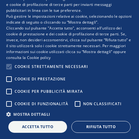
e cookie di profilazione di terze parti per inviarti messaggi
pubblicitari in linea con le tue preferenze.
ENGLISH
COPYRIGHT © 2019 WWW.RETIMPRESA.IT
Può gestire le impostazioni relative ai cookie, selezionando le opzioni
RetImpresa - Agenzia Confederale per le aggregazioni e le
indicate di seguito o cliccando su “Mostra dettagli”.
Cliccando sul pulsante "Accetta tutto", acconsenti all'utilizzo dei
reti d'imprese
cookie di prestazione e dei cookie di profilazione di terze parti. Se,
Viale dell'Astronomia 30 - 00144 ROMA
invece, non desideri acconsentirvi, clicca sul pulsante “Rifiuta tutto” e
Tel. 06 5903592 - email:
retimpresa@confindustria.it
- PEC
il sito utilizzerà solo i cookie strettamente necessari. Per maggiori
retimpresa@pec.retimpresa.it
| Codice fiscale 97583770587
informazioni sui cookie utilizzati clicca su “Mostra dettagli” oppure
PRIVACY
|
COOKIES
|
REGOLE D’USO DEL SITO
consulta la
Cookie policy
|
|
|
COOKIE STRETTAMENTE NECESSARI
COOKIE DI PRESTAZIONE
COOKIE PER PUBBLICITÀ MIRATA
COOKIE DI FUNZIONALITÀ
NON CLASSIFICATI
MOSTRA DETTAGLI
ACCETTA TUTTO
RIFIUTA TUTTO