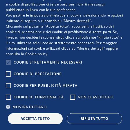
e cookie di profilazione di terze parti per inviarti messaggi
pubblicitari in linea con le tue preferenze.
ENGLISH
COPYRIGHT © 2019 WWW.RETIMPRESA.IT
Può gestire le impostazioni relative ai cookie, selezionando le opzioni
RetImpresa - Agenzia Confederale per le aggregazioni e le
indicate di seguito o cliccando su “Mostra dettagli”.
Cliccando sul pulsante "Accetta tutto", acconsenti all'utilizzo dei
reti d'imprese
cookie di prestazione e dei cookie di profilazione di terze parti. Se,
Viale dell'Astronomia 30 - 00144 ROMA
invece, non desideri acconsentirvi, clicca sul pulsante “Rifiuta tutto” e
Tel. 06 5903592 - email:
retimpresa@confindustria.it
- PEC
il sito utilizzerà solo i cookie strettamente necessari. Per maggiori
retimpresa@pec.retimpresa.it
| Codice fiscale 97583770587
informazioni sui cookie utilizzati clicca su “Mostra dettagli” oppure
PRIVACY
|
COOKIES
|
REGOLE D’USO DEL SITO
consulta la
Cookie policy
|
|
|
COOKIE STRETTAMENTE NECESSARI
COOKIE DI PRESTAZIONE
COOKIE PER PUBBLICITÀ MIRATA
COOKIE DI FUNZIONALITÀ
NON CLASSIFICATI
MOSTRA DETTAGLI
ACCETTA TUTTO
RIFIUTA TUTTO