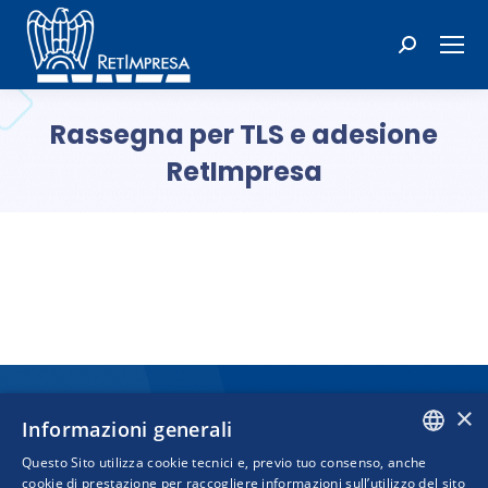
Cerca:
Rassegna per TLS e adesione
RetImpresa
Tu sei qui:
×
Informazioni generali
Questo Sito utilizza cookie tecnici e, previo tuo consenso, anche
ITALIAN
cookie di prestazione per raccogliere informazioni sull’utilizzo del sito